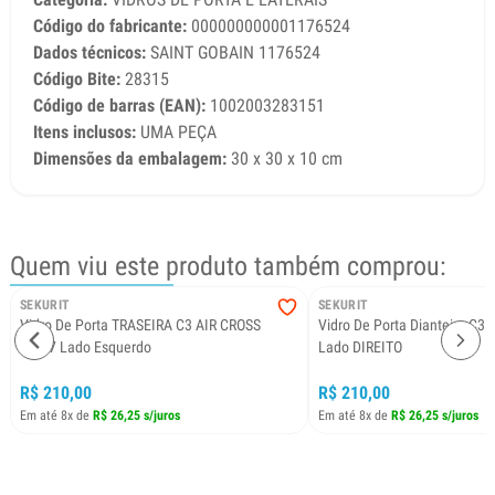
Código do fabricante:
000000000001176524
Dados técnicos:
SAINT GOBAIN 1176524
Código Bite:
28315
Código de barras (EAN):
1002003283151
Itens inclusos:
UMA PEÇA
Dimensões da embalagem:
30 x 30 x 10 cm
Quem viu este produto também comprou:
SEKURIT
SEKURIT
Vidro De Porta TRASEIRA C3 AIR CROSS
Vidro De Porta Dianteira C3
09/17 Lado Esquerdo
Lado DIREITO
R$ 210,00
R$ 210,00
Em até 8x de
R$ 26,25 s/juros
Em até 8x de
R$ 26,25 s/juros