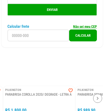
ENVIAR
Calcular frete
Não sei meu CEP
CALCULAR
PILKINGTON
PILKINGTON
PARABRISA COROLLA 2020/ DEGRADE - LETRA A
PARABRISA SCANIA 11
R$ 1.800,00
R$ 989,90