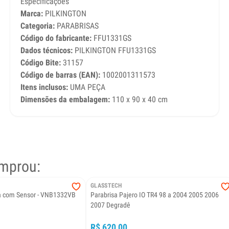
Especificações
Marca:
PILKINGTON
Categoria:
PARABRISAS
Código do fabricante:
FFU1331GS
Dados técnicos:
PILKINGTON FFU1331GS
Código Bite:
31157
Código de barras (EAN):
1002001311573
Itens inclusos:
UMA PEÇA
Dimensões da embalagem:
110 x 90 x 40 cm
mprou:
GLASSTECH
ca com Sensor - VNB1332VB
Parabrisa Pajero IO TR4 98 a 2004 2005 2006
2007 Degradê
R$ 620,00