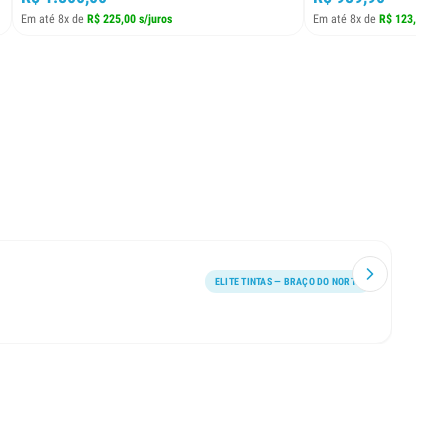
Em até 8x de
R$ 225,00 s/juros
Em até 8x de
R$ 123,73 s/j
ELITE TINTAS — BRAÇO DO NORTE
Atendi