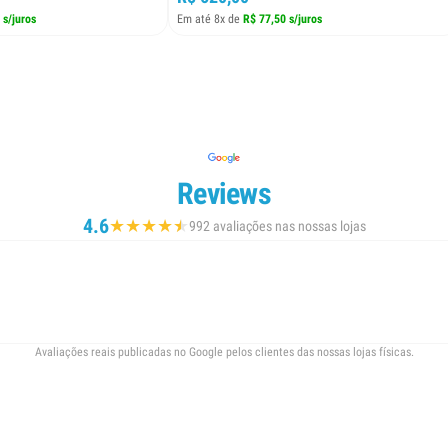
 s/juros
Em até 8x de
R$ 77,50 s/juros
Reviews
4.6
★
★
★
★
★
★
992 avaliações nas nossas lojas
Avaliações reais publicadas no Google pelos clientes das nossas lojas físicas.