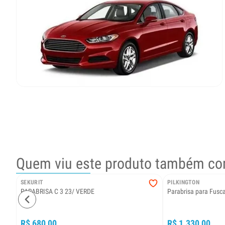
Quem viu este produto também co
SEKURIT
PILKINGTON
PARABRISA C 3 23/ VERDE
Parabrisa para Fus
R$ 680,00
R$ 1.330,00