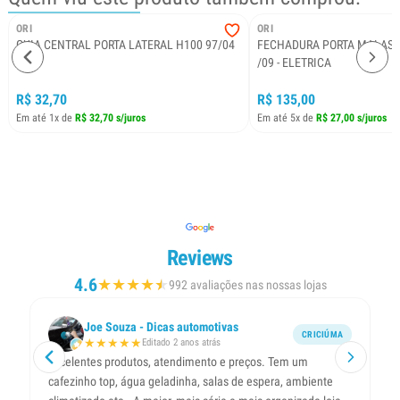
ORI
ORI
GUIA CENTRAL PORTA LATERAL H100 97/04
FECHADURA PORTA MALAS 
/09 - ELETRICA
R$ 32,70
R$ 135,00
Em até 1x de
R$ 32,70 s/juros
Em até 5x de
R$ 27,00 s/juros
Reviews
4.6
★
★
★
★
★
★
992 avaliações nas nossas lojas
Joe Souza - Dicas automotivas
CRICIÚMA
★
★
★
★
★
Editado 2 anos atrás
Excelentes produtos, atendimento e preços. Tem um
Ót
cafezinho top, água geladinha, salas de espera, ambiente
ol