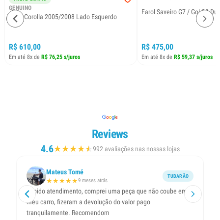
GENUINO
Farol Saveiro G7 / Gol G8 Dup
Farol Corolla 2005/2008 Lado Esquerdo
R$ 610,00
R$ 475,00
Em até 8x de
R$ 76,25 s/juros
Em até 8x de
R$ 59,37 s/juros
Reviews
4.6
★
★
★
★
★
★
992 avaliações nas nossas lojas
Mateus Tomé
TUBARÃO
★
★
★
★
★
9 meses atrás
Rápido atendimento, comprei uma peça que não coube em
Ti
meu carro, fizeram a devolução do valor pago
um
tranquilamente. Recomendom
me