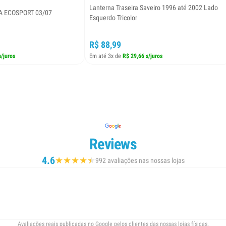
Lanterna Traseira Saveiro 1996 até 2002 Lado
A ECOSPORT 03/07
Esquerdo Tricolor
R$ 88,99
s/juros
Em até 3x de
R$ 29,66 s/juros
Reviews
4.6
★
★
★
★
★
★
992 avaliações nas nossas lojas
Avaliações reais publicadas no Google pelos clientes das nossas lojas físicas.