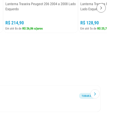
Lanterna Traseira Peugeot 206 2004 a 2008 Lado
Lanterna Traseira EcoSp
Esquerdo
Lado Esquerdo
R$ 214,90
R$ 128,90
Em até 8x de
R$ 26,86 s/juros
Em até 5x de
R$ 25,78 s/ju
TUBARÃO
Excele