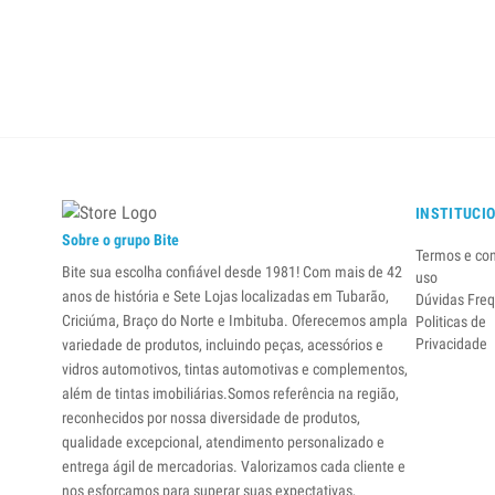
INSTITUCI
Sobre o grupo Bite
Termos e co
Bite sua escolha confiável desde 1981! Com mais de 42
uso
anos de história e Sete Lojas localizadas em Tubarão,
Dúvidas Fre
Criciúma, Braço do Norte e Imbituba. Oferecemos ampla
Politicas de
Privacidade
variedade de produtos, incluindo peças, acessórios e
vidros automotivos, tintas automotivas e complementos,
além de tintas imobiliárias.Somos referência na região,
reconhecidos por nossa diversidade de produtos,
qualidade excepcional, atendimento personalizado e
entrega ágil de mercadorias. Valorizamos cada cliente e
nos esforçamos para superar suas expectativas,