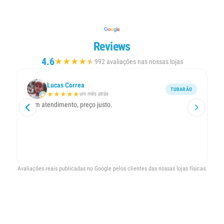
Reviews
4.6
★
★
★
★
★
★
992 avaliações nas nossas lojas
Lucas Correa
TUBARÃO
★
★
★
★
★
um mês atrás
Bom atendimento, preço justo.
At
Avaliações reais publicadas no Google pelos clientes das nossas lojas físicas.