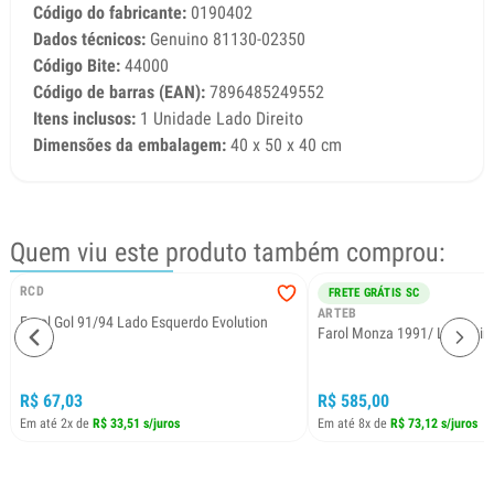
Código do fabricante:
0190402
Dados técnicos:
Genuino 81130-02350
Código Bite:
44000
Código de barras (EAN):
7896485249552
Itens inclusos:
1 Unidade Lado Direito
Dimensões da embalagem:
40 x 50 x 40 cm
Quem viu este produto também comprou:
RCD
FRETE GRÁTIS SC
ARTEB
Farol Gol 91/94 Lado Esquerdo Evolution
Farol Monza 1991/ Lado Dire
Arteb
R$ 67,03
R$ 585,00
Em até 2x de
R$ 33,51 s/juros
Em até 8x de
R$ 73,12 s/juros