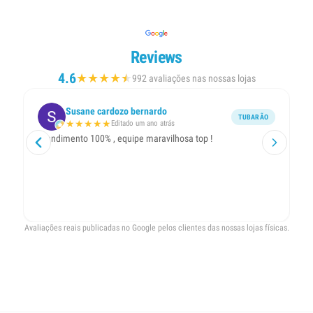
Reviews
4.6
★
★
★
★
★
★
992 avaliações nas nossas lojas
Susane cardozo bernardo
TUBARÃO
★
★
★
★
★
Editado um ano atrás
Atendimento 100% , equipe maravilhosa top !
A
ti
Cr
Avaliações reais publicadas no Google pelos clientes das nossas lojas físicas.