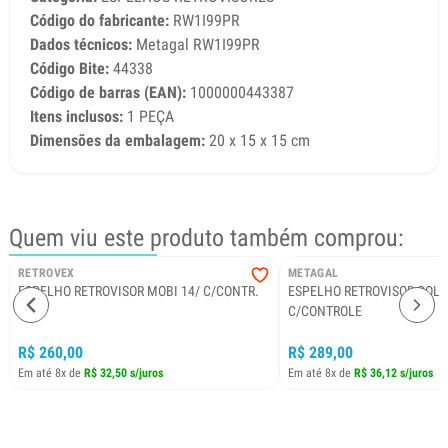
Código do fabricante:
RW1I99PR
Dados técnicos:
Metagal RW1I99PR
Código Bite:
44338
Código de barras (EAN):
1000000443387
Itens inclusos:
1 PEÇA
Dimensões da embalagem:
20 x 15 x 15 cm
Quem viu este produto também comprou:
RETROVEX
METAGAL
ESPELHO RETROVISOR MOBI 14/ C/CONTR.
ESPELHO RETROVISOR GOL G
LD
C/CONTROLE
R$ 260,00
R$ 289,00
Em até 8x de
R$ 32,50 s/juros
Em até 8x de
R$ 36,12 s/juros