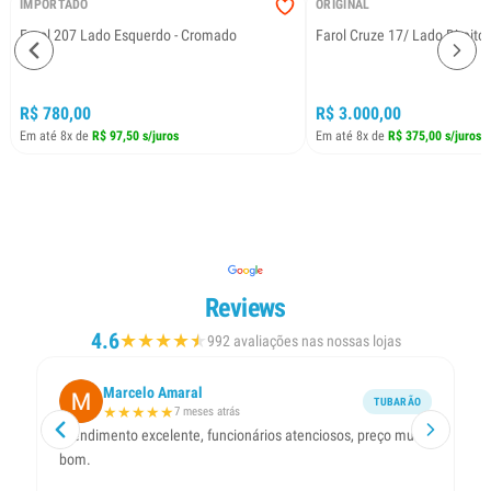
IMPORTADO
ORIGINAL
Farol 207 Lado Esquerdo - Cromado
Farol Cruze 17/ Lado Direito
R$ 780,00
R$ 3.000,00
Em até 8x de
R$ 97,50 s/juros
Em até 8x de
R$ 375,00 s/juros
Reviews
4.6
★
★
★
★
★
★
992 avaliações nas nossas lojas
Marcelo Amaral
TUBARÃO
★
★
★
★
★
7 meses atrás
Atendimento excelente, funcionários atenciosos, preço muito
Ót
bom.
ol