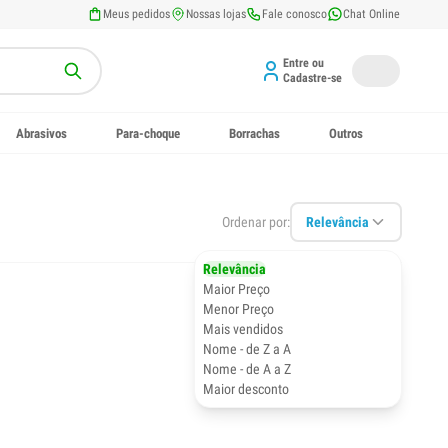
Meus pedidos
Nossas lojas
Fale conosco
Chat Online
Entre ou
Cadastre-se
Abrasivos
Para-choque
Borrachas
Outros
Ordenar por:
Relevância
Relevância
Maior Preço
Menor Preço
Mais vendidos
Nome - de Z a A
Nome - de A a Z
Maior desconto