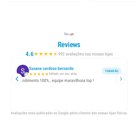
Reviews
4.6
★
★
★
★
★
★
992 avaliações nas nossas lojas
Susane cardozo bernardo
TUBARÃO
★
★
★
★
★
Editado um ano atrás
Atendimento 100% , equipe maravilhosa top !
Ex
qu
Avaliações reais publicadas no Google pelos clientes das nossas lojas físicas.