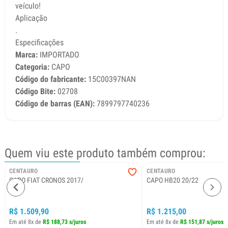
veículo!
Aplicação
.
Especificações
Marca:
IMPORTADO
Categoria:
CAPO
Código do fabricante:
15C00397NAN
Código Bite:
02708
Código de barras (EAN):
7899797740236
Quem viu este produto também comprou:
CENTAURO
CENTAURO
CAPO FIAT CRONOS 2017/
CAPO HB20 20/22
R$ 1.509,90
R$ 1.215,00
Em até 8x de
R$ 188,73 s/juros
Em até 8x de
R$ 151,87 s/juros