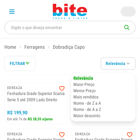
Home
Ferragens
Dobradiça Capo
FILTRAR
Relevância
Relevância
Maior Preço
EDREAZA
EDREAZA
Menor Preço
Fechadura Grade Superior Scania
Fechadura Grade Superior Scania
Mais vendidos
Serie 5 até 2009 Lado Direito
Serie 5 até 2009 Lado Esquerdo
Nome - de Z a A
Nome - de A a Z
R$ 199,90
R$ 194,90
Maior desconto
Em até 7x de
R$ 28,55 s/juros
Em até 7x de
R$ 27,84 s/juros
EDREAZA
EDREAZA
Fechadura Grade Superior Scania
Fechadura Grade Superior Scania