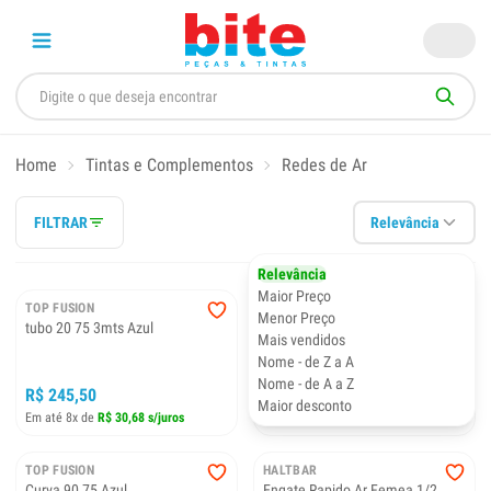
Home
Tintas e Complementos
Redes de Ar
FILTRAR
Relevância
Relevância
Maior Preço
TOP FUSION
TOP FUSION
Menor Preço
tubo 20 75 3mts Azul
ADAPTADOR 75X2 1/2 AZUL
Mais vendidos
Nome - de Z a A
Nome - de A a Z
R$ 245,50
R$ 229,60
Maior desconto
Em até 8x de
R$ 30,68 s/juros
Em até 8x de
R$ 28,70 s/juros
TOP FUSION
HALTBAR
Curva 90 75 Azul
Engate Rapido Ar Femea 1/2