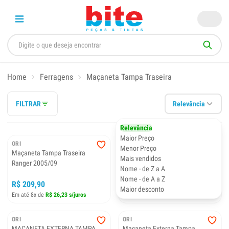
Home
Ferragens
Maçaneta Tampa Traseira
FILTRAR
Relevância
Relevância
Maior Preço
ORI
ORI
Menor Preço
Maçaneta Tampa Traseira
MAÇANETA TAMPA TRASEIRA
Mais vendidos
Ranger 2005/09
SAVEIRO G5 - COMPLETA
Nome - de Z a A
Nome - de A a Z
R$ 209,90
R$ 180,00
Maior desconto
Em até 8x de
R$ 26,23 s/juros
Em até 7x de
R$ 25,71 s/juros
ORI
ORI
MAÇANETA EXTERNA TAMPA
Maçaneta Externa Tampa