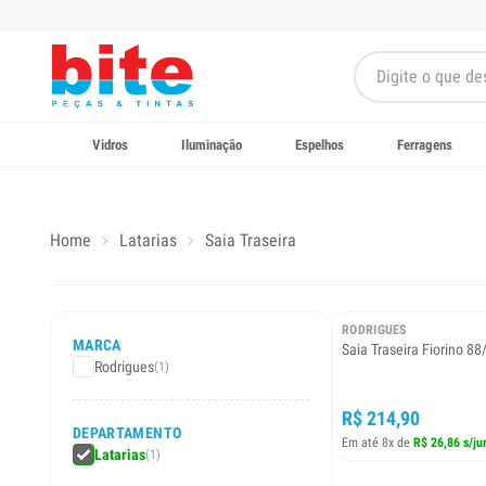
Vidros
Iluminação
Espelhos
Ferragens
Home
Latarias
Saia Traseira
RODRIGUES
MARCA
Saia Traseira Fiorino
Rodrigues
(1)
R$ 214,90
DEPARTAMENTO
Em até 8x de
R$ 26,86 s/ju
Latarias
(1)