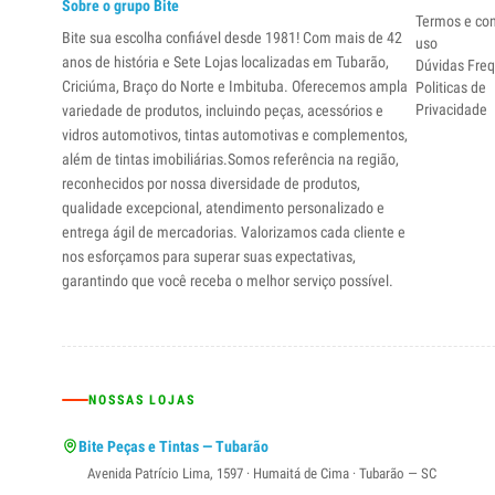
Sobre o grupo Bite
Termos e co
Bite sua escolha confiável desde 1981! Com mais de 42
uso
anos de história e Sete Lojas localizadas em Tubarão,
Dúvidas Fre
Criciúma, Braço do Norte e Imbituba. Oferecemos ampla
Politicas de
Privacidade
variedade de produtos, incluindo peças, acessórios e
vidros automotivos, tintas automotivas e complementos,
além de tintas imobiliárias.Somos referência na região,
reconhecidos por nossa diversidade de produtos,
qualidade excepcional, atendimento personalizado e
entrega ágil de mercadorias. Valorizamos cada cliente e
nos esforçamos para superar suas expectativas,
garantindo que você receba o melhor serviço possível.
NOSSAS LOJAS
Bite Peças e Tintas — Tubarão
Avenida Patrício Lima, 1597 · Humaitá de Cima · Tubarão — SC