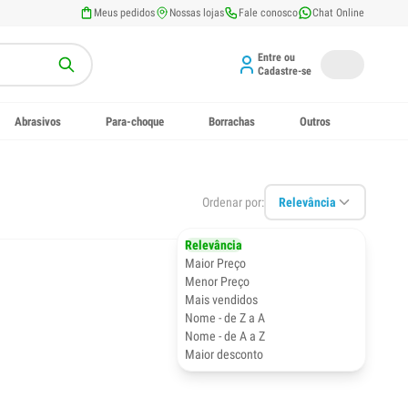
Meus pedidos
Nossas lojas
Fale conosco
Chat Online
Entre ou
Cadastre-se
Abrasivos
Para-choque
Borrachas
Outros
Ordenar por:
Relevância
Relevância
Maior Preço
Menor Preço
Mais vendidos
Nome - de Z a A
Nome - de A a Z
Maior desconto