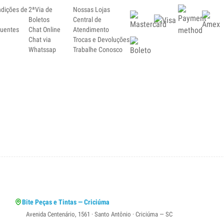
ndições de
2ªVia de
Nossas Lojas
Boletos
Central de
quentes
Chat Online
Atendimento
Chat via
Trocas e Devoluções
Whatssap
Trabalhe Conosco
Bite Peças e Tintas — Criciúma
Avenida Centenário, 1561 · Santo Antônio · Criciúma — SC