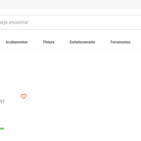
Acabamentos
Pintura
Embelezamento
Ferramentas
 88/97
ros