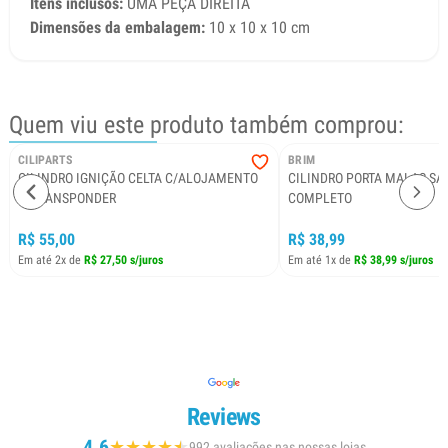
Itens inclusos:
UMA PEÇA DIREITA
Dimensões da embalagem:
10 x 10 x 10 cm
Quem viu este produto também comprou:
CILIPARTS
BRIM
CILINDRO IGNIÇÃO CELTA C/ALOJAMENTO
CILINDRO PORTA MALAS SAN
P/TRANSPONDER
COMPLETO
R$ 55,00
R$ 38,99
Em até 2x de
R$ 27,50 s/juros
Em até 1x de
R$ 38,99 s/juros
Reviews
4.6
★
★
★
★
★
★
992 avaliações nas nossas lojas