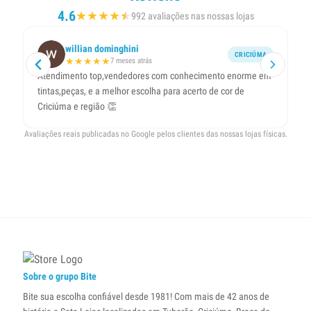
4.6
★
★
★
★
★
★
992 avaliações nas nossas lojas
willian dominghini
CRICIÚMA
★
★
★
★
★
7 meses atrás
Atendimento top,vendedores com conhecimento enorme em
Ó
tintas,peças, e a melhor escolha para acerto de cor de
Criciúma e região 👏
Avaliações reais publicadas no Google pelos clientes das nossas lojas físicas.
Sobre o grupo Bite
Bite sua escolha confiável desde 1981! Com mais de 42 anos de