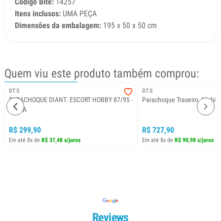
Código Bite:
14257
Itens inclusos:
UMA PEÇA
Dimensões da embalagem:
195 x 50 x 50 cm
Quem viu este produto também comprou:
DTS
DTS
PARACHOQUE DIANT. ESCORT HOBBY 87/95 -
Parachoque Traseiro. Mobi 20
CINZA
R$ 299,90
R$ 727,90
Em até 8x de
R$ 37,48 s/juros
Em até 8x de
R$ 90,98 s/juros
Reviews