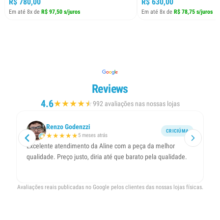
R$ 780,00
R$ 630,00
Em até 8x de
R$ 97,50 s/juros
Em até 8x de
R$ 78,75 s/juros
Reviews
4.6
★
★
★
★
★
★
992 avaliações nas nossas lojas
Renzo Godenzzi
CRICIÚMA
★
★
★
★
★
5 meses atrás
Excelente atendimento da Aline com a peça da melhor
At
qualidade. Preço justo, diria até que barato pela qualidade.
b
Avaliações reais publicadas no Google pelos clientes das nossas lojas físicas.