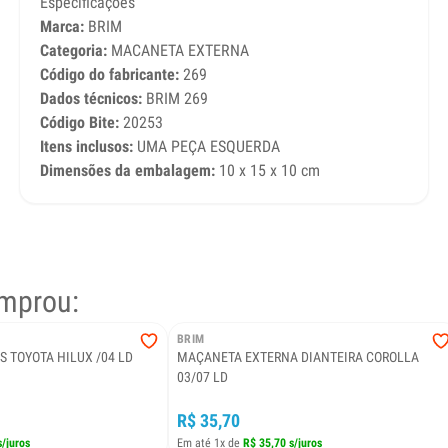
Especificações
Marca:
BRIM
Categoria:
MACANETA EXTERNA
Código do fabricante:
269
Dados técnicos:
BRIM 269
Código Bite:
20253
Itens inclusos:
UMA PEÇA ESQUERDA
Dimensões da embalagem:
10 x 15 x 10 cm
mprou:
BRIM
 TOYOTA HILUX /04 LD
MAÇANETA EXTERNA DIANTEIRA COROLLA
03/07 LD
R$ 35,70
s/juros
Em até 1x de
R$ 35,70 s/juros