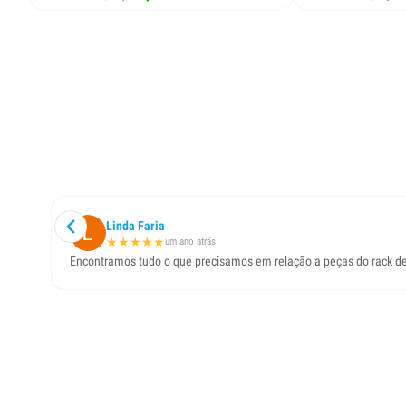
Linda Faria
★
★
★
★
★
um ano atrás
Encontramos tudo o que precisamos em relação a peças do rack de t