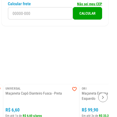
Calcular frete
Não sei meu CEP
CALCULAR
UNIVERSAL
ORI
Maçaneta Capô Dianteiro Fusca - Preta
Maçaneta Externa - Por
Esquerdo
R$ 6,60
R$ 99,90
Em até 1x de
R$ 6,60 s/juros
Em até 3x de
R$ 33,30 s/ju