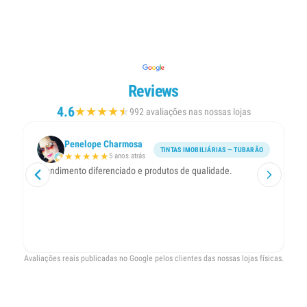
Reviews
4.6
★
★
★
★
★
★
992 avaliações nas nossas lojas
Penelope Charmosa
TINTAS IMOBILIÁRIAS — TUBARÃO
★
★
★
★
★
5 anos atrás
Atendimento diferenciado e produtos de qualidade.
A 
pa
co

Avaliações reais publicadas no Google pelos clientes das nossas lojas físicas.