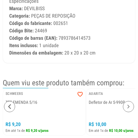
Especificações
Marca:
DEVILBISS
Categoria:
PEÇAS DE REPOSIÇÃO
Código do fabricante:
002651
Código Bite:
24469
Código de barras (EAN):
7893786414573
Itens inclusos:
1 unidade
Dimensões da embalagem:
20 x 20 x 20 cm
Quem viu este produto também comprou:
SCHWEERS
AUARITA
TEE EMENDA 5/16
Defletor de Ar S-990P
R$ 9,20
R$ 10,00
Em até 1x de
R$ 9,20 s/juros
Em até 1x de
R$ 10,00 s/juros