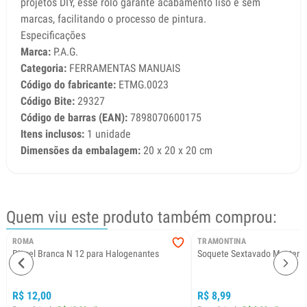
projetos DIY, esse rolo garante acabamento liso e sem
marcas, facilitando o processo de pintura.
Especificações
Marca:
P.A.G.
Categoria:
FERRAMENTAS MANUAIS
Código do fabricante:
ETMG.0023
Código Bite:
29327
Código de barras (EAN):
7898070600175
Itens inclusos:
1 unidade
Dimensões da embalagem:
20 x 20 x 20 cm
Quem viu este produto também comprou:
ROMA
TRAMONTINA
Pincel Branca N 12 para Halogenantes
Soquete Sextavado Master 
R$ 12,00
R$ 8,99