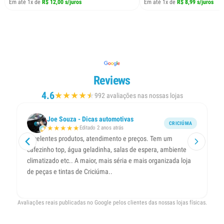
Em até 1x de
R$ 12,00 s/juros
Em até 1x de
R$ 8,99 s/juros
Reviews
4.6
★
★
★
★
★
★
992 avaliações nas nossas lojas
Joe Souza - Dicas automotivas
CRICIÚMA
★
★
★
★
★
Editado 2 anos atrás
Excelentes produtos, atendimento e preços. Tem um
Lo
cafezinho top, água geladinha, salas de espera, ambiente
co
climatizado etc.. A maior, mais séria e mais organizada loja
de peças e tintas de Criciúma..
Avaliações reais publicadas no Google pelos clientes das nossas lojas físicas.