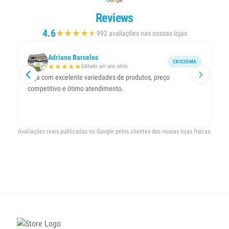
Reviews
4.6
★
★
★
★
★
★
992 avaliações nas nossas lojas
Adriano Barcelos
CRICIÚMA
★
★
★
★
★
Editado um ano atrás
Loja com excelente variedades de produtos, preço
At
competitivo e ótimo atendimento.
Avaliações reais publicadas no Google pelos clientes das nossas lojas físicas.