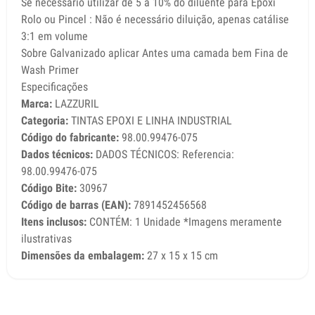
Se necessário utilizar de 5 a 10% do diluente para Epoxi
Rolo ou Pincel : Não é necessário diluição, apenas catálise
3:1 em volume
Sobre Galvanizado aplicar Antes uma camada bem Fina de
Wash Primer
Especificações
Marca:
LAZZURIL
Categoria:
TINTAS EPOXI E LINHA INDUSTRIAL
Código do fabricante:
98.00.99476-075
Dados técnicos:
DADOS TÉCNICOS: Referencia:
98.00.99476-075
Código Bite:
30967
Código de barras (EAN):
7891452456568
Itens inclusos:
CONTÉM: 1 Unidade *Imagens meramente
ilustrativas
Dimensões da embalagem:
27 x 15 x 15 cm