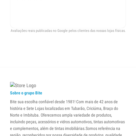
me
re
pr
Avaliações reais publicadas no Google pelos clientes das nossas lojas físicas.
Sobre o grupo Bite
Bite sua escolha confiável desde 1981! Com mais de 42 anos de
história e Sete Lojas localizadas em Tubarão, Criciúma, Braço do
Norte e Imbituba. Oferecemos ampla variedade de produtos,
incluindo peças, acessórios e vidros automotivos, tintas automotivas
e complementos, além de tintas imobiliárias.Somos referência na
região, reconhecidos por nossa diversidade de produtos, qualidade