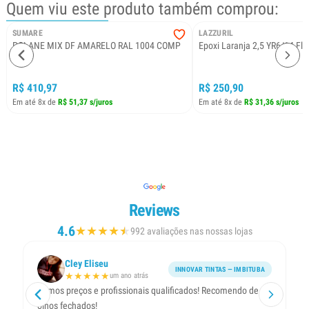
Quem viu este produto também comprou:
SUMARE
LAZZURIL
POLANE MIX DF AMARELO RAL 1004 COMP
Epoxi Laranja 2,5 YR6/14 Fle
A
R$ 410,97
R$ 250,90
Em até 8x de
R$ 51,37 s/juros
Em até 8x de
R$ 31,36 s/juros
Reviews
4.6
★
★
★
★
★
★
992 avaliações nas nossas lojas
Cley Eliseu
INNOVAR TINTAS — IMBITUBA
★
★
★
★
★
um ano atrás
Ótimos preços e profissionais qualificados! Recomendo de
Ti
olhos fechados!
um