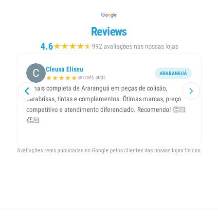
Reviews
4.6
★
★
★
★
★
★
992 avaliações nas nossas lojas
Cleusa Eliseu
ARARANGUÁ
★
★
★
★
★
um mês atrás
A mais completa de Araranguá em peças de colisão,
A
parabrisas, tintas e complementos. Ótimas marcas, preço
ti
competitivo e atendimento diferenciado. Recomendo! 👏🏻
Cr
👏🏻
Avaliações reais publicadas no Google pelos clientes das nossas lojas físicas.