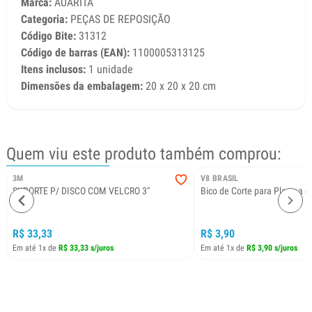
Marca:
AUARITA
Categoria:
PEÇAS DE REPOSIÇÃO
Código Bite:
31312
Código de barras (EAN):
1100005313125
Itens inclusos:
1 unidade
Dimensões da embalagem:
20 x 20 x 20 cm
Quem viu este produto também comprou:
3M
V8 BRASIL
SUPORTE P/ DISCO COM VELCRO 3"
Bico de Corte para Plasma 
R$ 33,33
R$ 3,90
Em até 1x de
R$ 33,33 s/juros
Em até 1x de
R$ 3,90 s/juros