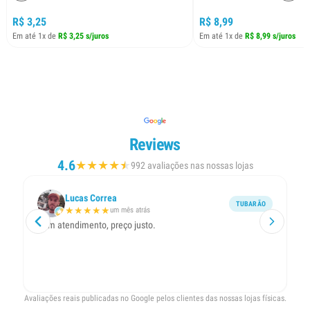
R$ 3,25
R$ 8,99
Em até 1x de
R$ 3,25 s/juros
Em até 1x de
R$ 8,99 s/juros
Reviews
4.6
★
★
★
★
★
★
992 avaliações nas nossas lojas
Lucas Correa
TUBARÃO
★
★
★
★
★
um mês atrás
Bom atendimento, preço justo.
R
me
t
Avaliações reais publicadas no Google pelos clientes das nossas lojas físicas.