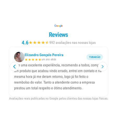
Reviews
4.6
★
★
★
★
★
★
992 avaliações nas nossas lojas
Elizandro Gonçalo Pereira
TUBARÃO
★
★
★
★
★
um ano atrás
Tive uma excelente experiência, recomendo a todos, comprei
Lo
um produto que acabou vindo errado, entrei em contato e na
co
mesma hora já me deram retorno, logo já foi feito o
reembolso do valor. Tanto a atendente como a empresa
prestou um total respeito e ótimo atendimento.
Avaliações reais publicadas no Google pelos clientes das nossas lojas físicas.