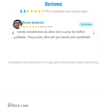
Reviews
4.6
★
★
★
★
★
★
992 avaliações nas nossas lojas
Renzo Godenzzi
CRICIÚMA
★
★
★
★
★
5 meses atrás
Excelente atendimento da Aline com a peça da melhor
Lo
qualidade. Preço justo, diria até que barato pela qualidade.
co
Avaliações reais publicadas no Google pelos clientes das nossas lojas físicas.