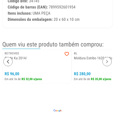
Código Bite:
34145
Código de barras (EAN):
7899592601954
Itens inclusos:
UMA PEÇA
Dimensões da embalagem:
20 x 60 x 10 cm
Quem viu este produto também comprou:
RETROVEX
BL
Grade Ka 2014/
Moldura Estribo 1620 Lado Dir
R$ 96,00
R$ 280,00
Em até 3x de
R$ 32,00 s/juros
Em até 8x de
R$ 35,00 s/juros