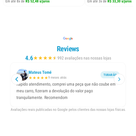
Em até 8x de
R$ 52,48 s/juros
Em até 3x de
R$ 33,30 s/juros
Reviews
4.6
★
★
★
★
★
★
992 avaliações nas nossas lojas
Mateus Tomé
TUBARÃO
★
★
★
★
★
9 meses atrás
Rápido atendimento, comprei uma peça que não coube em
Ex
meu carro, fizeram a devolução do valor pago
qu
tranquilamente. Recomendom
Avaliações reais publicadas no Google pelos clientes das nossas lojas físicas.