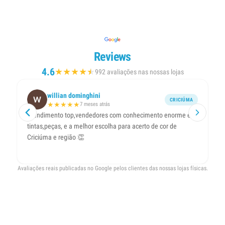
Reviews
4.6
★
★
★
★
★
★
992 avaliações nas nossas lojas
willian dominghini
CRICIÚMA
★
★
★
★
★
7 meses atrás
Atendimento top,vendedores com conhecimento enorme em
At
tintas,peças, e a melhor escolha para acerto de cor de
b
Criciúma e região 👏
Avaliações reais publicadas no Google pelos clientes das nossas lojas físicas.