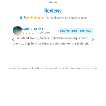
Reviews
4.6
★
★
★
★
★
★
992 avaliações nas nossas lojas
CARLOS Carlos
INNOVAR TINTAS — IMBITUBA
★
★
★
★
★
2 anos atrás
Ótimo atendimento, material solicitado foi entregue como
Ót
previsto. Loja bem localizada. Estacionamento satisfatório.
ol
Avaliações reais publicadas no Google pelos clientes das nossas lojas físicas.