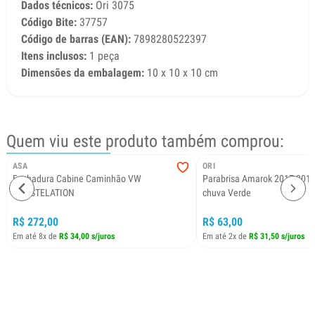
Dados técnicos:
Ori 3075
Código Bite:
37757
Código de barras (EAN):
7898280522397
Itens inclusos:
1 peça
Dimensões da embalagem:
10 x 10 x 10 cm
Quem viu este produto também comprou:
ASA
ORI
Fechadura Cabine Caminhão VW
Parabrisa Amarok 2017 2018
CONSTELATION
chuva Verde
R$ 272,00
R$ 63,00
Em até 8x de
R$ 34,00 s/juros
Em até 2x de
R$ 31,50 s/juros