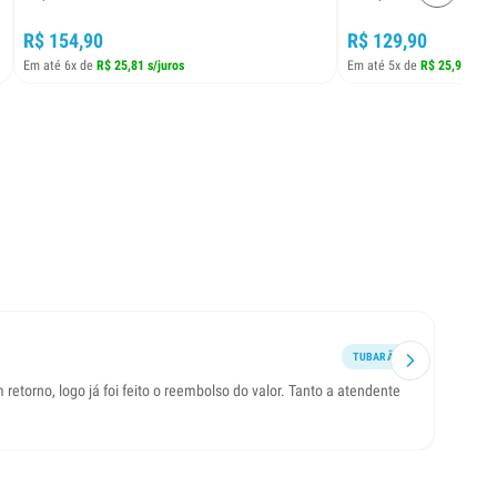
R$ 154,90
R$ 129,90
Em até 6x de
R$ 25,81 s/juros
Em até 5x de
R$ 25,98 s/ju
TUBARÃO
torno, logo já foi feito o reembolso do valor. Tanto a atendente
Atendi