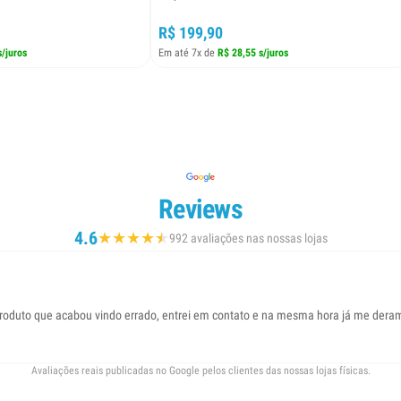
R$ 199,90
s/juros
Em até 7x de
R$ 28,55 s/juros
Reviews
4.6
★
★
★
★
★
★
992 avaliações nas nossas lojas
duto que acabou vindo errado, entrei em contato e na mesma hora já me deram re
Avaliações reais publicadas no Google pelos clientes das nossas lojas físicas.