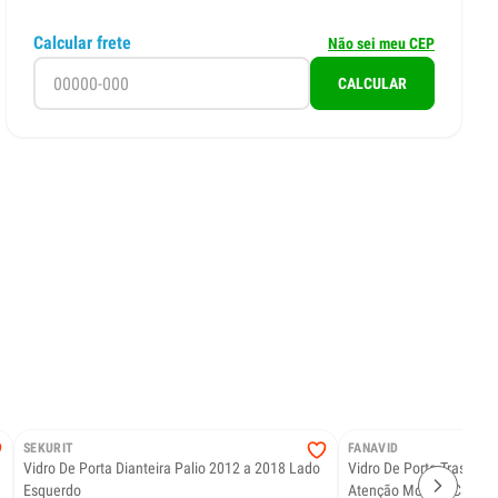
Calcular frete
Não sei meu CEP
CALCULAR
SEKURIT
FANAVID
Vidro De Porta Dianteira Palio 2012 a 2018 Lado
Vidro De Porta Traseira L200 /02 Lado 
Esquerdo
Atenção Modelo Cabine