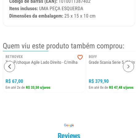
Código de barras (EAN):
1010011387402
Itens inclusos:
UMA PEÇA ESQUERDA
Dimensões da embalagem:
25 x 15 x 10 cm
Quem viu este produto também comprou:
RETROVEX
BOFF
Tela P/choque Agile Lado Direito - C/milha
Grade Scania Serie 5 /09 Inte
R$ 67,00
R$ 379,90
Em até 2x de
R$ 33,50 s/juros
Em até 8x de
R$ 47,48 s/juros
Reviews