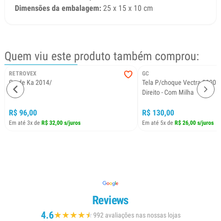
Dimensões da embalagem:
25 x 15 x 10 cm
Quem viu este produto também comprou:
RETROVEX
GC
Grade Ka 2014/
Tela P/choque Vectra 2000 
Direito - Com Milha
R$ 96,00
R$ 130,00
Em até 3x de
R$ 32,00 s/juros
Em até 5x de
R$ 26,00 s/juros
Reviews
4.6
★
★
★
★
★
★
992 avaliações nas nossas lojas