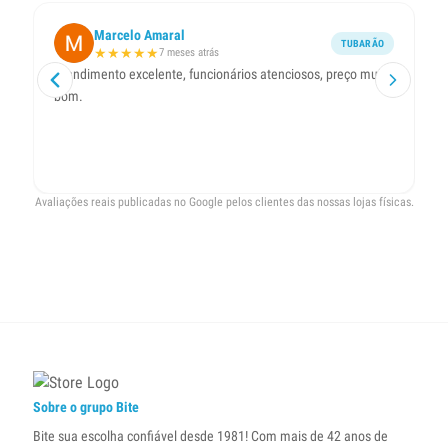
Marcelo Amaral
TUBARÃO
★
★
★
★
★
7 meses atrás
Atendimento excelente, funcionários atenciosos, preço muito
A 
bom.
pa
co

Avaliações reais publicadas no Google pelos clientes das nossas lojas físicas.
Sobre o grupo Bite
Bite sua escolha confiável desde 1981! Com mais de 42 anos de