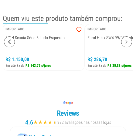
Quem viu este produto também comprou:
IMPORTADO
IMPORTADO
Farol Scania Série 5 Lado Esquerdo
Farol Hilux SW4 99/02 Lado D
R$ 1.150,00
R$ 286,70
Em até 8x de
R$ 143,75 s/juros
Em até 8x de
R$ 35,83 s/juros
Reviews
4.6
★
★
★
★
★
★
992 avaliações nas nossas lojas