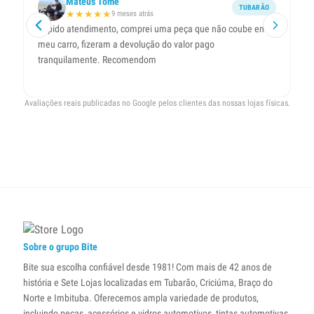
Mateus Tomé
TUBARÃO
★
★
★
★
★
9 meses atrás
Rápido atendimento, comprei uma peça que não coube em
Ót
meu carro, fizeram a devolução do valor pago
pr
tranquilamente. Recomendom
Avaliações reais publicadas no Google pelos clientes das nossas lojas físicas.
Sobre o grupo Bite
Bite sua escolha confiável desde 1981! Com mais de 42 anos de
história e Sete Lojas localizadas em Tubarão, Criciúma, Braço do
Norte e Imbituba. Oferecemos ampla variedade de produtos,
incluindo peças, acessórios e vidros automotivos, tintas automotivas