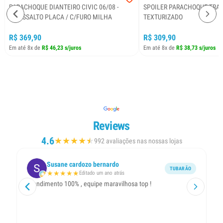
PARACHOQUE DIANTEIRO CIVIC 06/08 -
SPOILER PARACHOQUE TRAS
C/RESSALTO PLACA / C/FURO MILHA
TEXTURIZADO
R$ 369,90
R$ 309,90
Em até 8x de
R$ 46,23 s/juros
Em até 8x de
R$ 38,73 s/juros
Reviews
4.6
★
★
★
★
★
★
992 avaliações nas nossas lojas
Susane cardozo bernardo
TUBARÃO
★
★
★
★
★
Editado um ano atrás
Atendimento 100% , equipe maravilhosa top !
Ót
pr