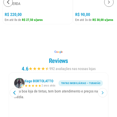
ESQUERDA
R$ 220,00
R$ 90,00
Em até 8x de
R$ 27,50 s/juros
Em até 3x de
R$ 30,00 s/juros
Reviews
4.6
★
★
★
★
★
★
992 avaliações nas nossas lojas
tiago BORTOLATTO
TINTAS IMOBILIÁRIAS — TUBARÃO
★
★
★
★
★
2 anos atrás
Uma boa loja de tintas, tem bom atendimento e preços na
Ót
média.
pr