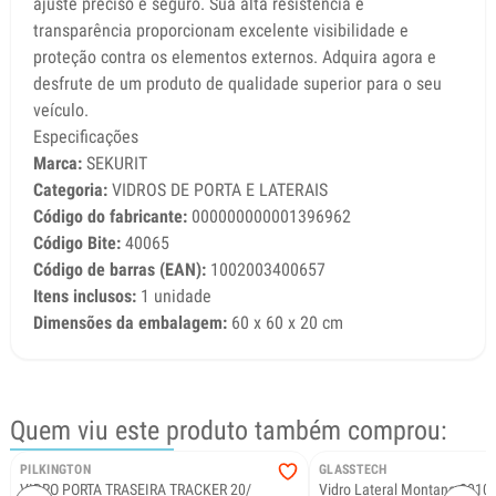
ajuste preciso e seguro. Sua alta resistência e
transparência proporcionam excelente visibilidade e
proteção contra os elementos externos. Adquira agora e
desfrute de um produto de qualidade superior para o seu
veículo.
Especificações
Marca:
SEKURIT
Categoria:
VIDROS DE PORTA E LATERAIS
Código do fabricante:
000000000001396962
Código Bite:
40065
Código de barras (EAN):
1002003400657
Itens inclusos:
1 unidade
Dimensões da embalagem:
60 x 60 x 20 cm
Quem viu este produto também comprou:
PILKINGTON
GLASSTECH
VIDRO PORTA TRASEIRA TRACKER 20/
Vidro Lateral Montana 2010