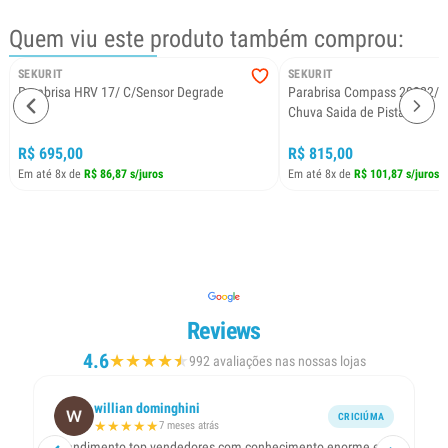
Quem viu este produto também comprou:
SEKURIT
SEKURIT
Parabrisa HRV 17/ C/Sensor Degrade
Parabrisa Compass 20222/ 
Chuva Saida de Pista
R$ 695,00
R$ 815,00
Em até 8x de
R$ 86,87 s/juros
Em até 8x de
R$ 101,87 s/juros
Reviews
4.6
★
★
★
★
★
★
992 avaliações nas nossas lojas
willian dominghini
CRICIÚMA
★
★
★
★
★
7 meses atrás
Atendimento top,vendedores com conhecimento enorme em
Ót