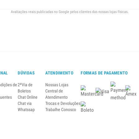
Avaliações reais publicadas no Google pelos clientes das nossas lojas físicas.
ONAL
DÚVIDAS
ATENDIMENTO
FORMAS DE PAGAMENTO
ndições de
2ªVia de
Nossas Lojas
Boletos
Central de
quentes
Chat Online
Atendimento
Chat via
Trocas e Devoluções
Whatssap
Trabalhe Conosco