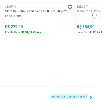
SEKURIT
SEKURIT
Vidro De Porta Scania Série 6 2019 2020 2021
Vidro Porta Uno 2 Porta
Lado Direito
R$ 279,90
R$ 184,90
Em até 8x de
R$ 34,98 s/juros
Em até 7x de
R$ 26,41 s/ju
TINTAS IMOBILIÁRIAS — TUBARÃO
Ótimo