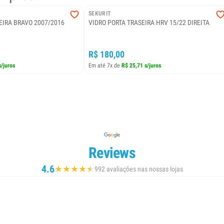
SEKURIT
EIRA BRAVO 2007/2016
VIDRO PORTA TRASEIRA HRV 15/22 DIREITA
R$ 180,00
s/juros
Em até 7x de
R$ 25,71 s/juros
Reviews
4.6
★
★
★
★
★
★
992 avaliações nas nossas lojas