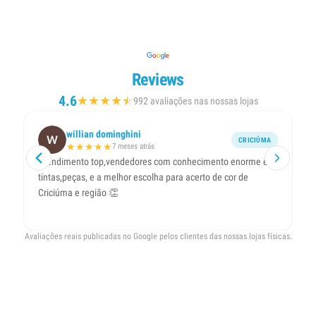
Reviews
4.6
★
★
★
★
★
★
992 avaliações nas nossas lojas
willian dominghini
CRICIÚMA
★
★
★
★
★
7 meses atrás
Atendimento top,vendedores com conhecimento enorme em
Um
tintas,peças, e a melhor escolha para acerto de cor de
m
Criciúma e região 👏
Avaliações reais publicadas no Google pelos clientes das nossas lojas físicas.