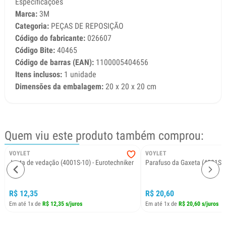
Especificações
Marca:
3M
Categoria:
PEÇAS DE REPOSIÇÃO
Código do fabricante:
026607
Código Bite:
40465
Código de barras (EAN):
1100005404656
Itens inclusos:
1 unidade
Dimensões da embalagem:
20 x 20 x 20 cm
Quem viu este produto também comprou:
VOYLET
VOYLET
Junta de vedação (4001S-10) - Eurotechniker
Parafuso da Gaxeta (4001S-8
R$ 12,35
R$ 20,60
Em até 1x de
R$ 12,35 s/juros
Em até 1x de
R$ 20,60 s/juros