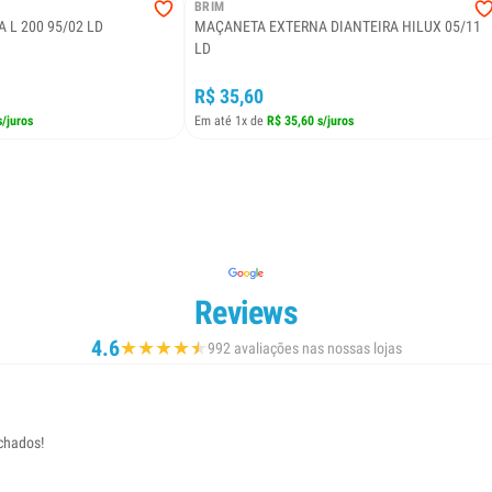
BRIM
L 200 95/02 LD
MAÇANETA EXTERNA DIANTEIRA HILUX 05/11
LD
R$ 35,60
s/juros
Em até 1x de
R$ 35,60 s/juros
Reviews
4.6
★
★
★
★
★
★
992 avaliações nas nossas lojas
echados!