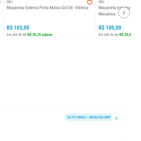
ORI
ORI
Maçaneta Externa Porta Malas Gol G4 - Eletrica
Maçaneta externa porta
Mecanica
R$ 103,00
R$ 100,00
Em até 4x de
R$ 25,75 s/juros
Em até 4x de
R$ 25,00 s/ju
ELITE TINTAS — BRAÇO DO NORTE
Excele