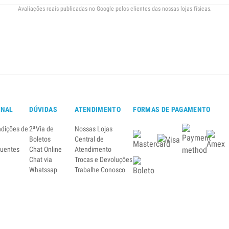
Avaliações reais publicadas no Google pelos clientes das nossas lojas físicas.
ONAL
DÚVIDAS
ATENDIMENTO
FORMAS DE PAGAMENTO
ndições de
2ªVia de
Nossas Lojas
Boletos
Central de
quentes
Chat Online
Atendimento
Chat via
Trocas e Devoluções
Whatssap
Trabalhe Conosco