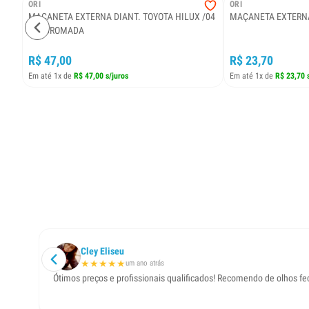
ORI
ORI
MAÇANETA EXTERNA DIANT. TOYOTA HILUX /04
MAÇANETA EXTERNA 
LE - CROMADA
R$ 47,00
R$ 23,70
Em até 1x de
R$ 47,00 s/juros
Em até 1x de
R$ 23,70 
Cley Eliseu
★
★
★
★
★
um ano atrás
Ótimos preços e profissionais qualificados! Recomendo de olhos f