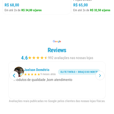
R$ 68,00
R$ 65,00
Em até 2x de
R$ 34,00 s/juros
Em até 2x de
R$ 32,50 s/juros
Reviews
4.6
★
★
★
★
★
★
992 avaliações nas nossas lojas
Joelson Demétrio
ELITE TINTAS — BRAÇO DO NORTE
★
★
★
★
★
9 meses atrás
Produtos de qualidade ,bom atendimento
En
ra
ex
Avaliações reais publicadas no Google pelos clientes das nossas lojas físicas.