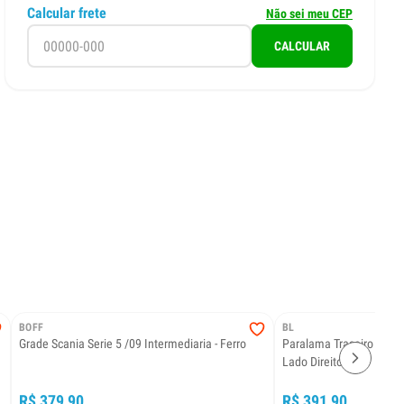
Calcular frete
Não sei meu CEP
CALCULAR
BOFF
BL
Grade Scania Serie 5 /09 Intermediaria - Ferro
Paralama Traseiro Cabi
Lado Direito
R$ 379,90
R$ 391,90