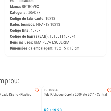
Especificações
Marca:
RETROVEX
Categoria:
GRADES
Código do fabricante:
10213
Dados técnicos:
FIPARTS 10213
Código Bite:
40767
Código de barras (EAN):
1010011407674
Itens inclusos:
UMA PEÇA ESQUERDA
Dimensões da embalagem:
15 x 15 x 10 cm
mprou:
RETROVEX
 Lado Direito - Plástico
Tela P/choque Corolla 2009 até 2011 - Central
R$ 119,90