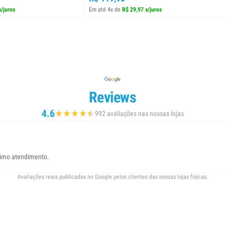
s/juros
Em até 4x de
R$ 29,97 s/juros
Reviews
4.6
★
★
★
★
★
★
992 avaliações nas nossas lojas
timo atendimento.
Avaliações reais publicadas no Google pelos clientes das nossas lojas físicas.