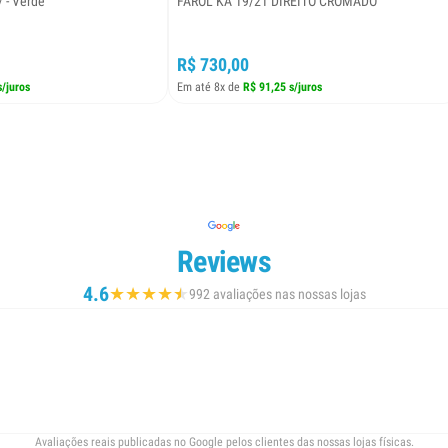
/ - Verde
FAROL KA 19/21 DIREITO CROMADO
R$ 730,00
s/juros
Em até 8x de
R$ 91,25 s/juros
Reviews
4.6
★
★
★
★
★
★
992 avaliações nas nossas lojas
Avaliações reais publicadas no Google pelos clientes das nossas lojas físicas.