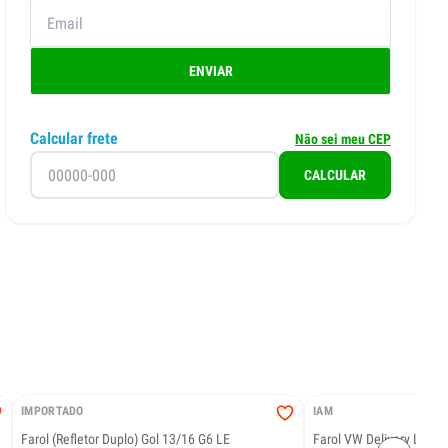
ENVIAR
Calcular frete
Não sei meu CEP
CALCULAR
IMPORTADO
IAM
Farol (Refletor Duplo) Gol 13/16 G6 LE
Farol VW Delivery Lado