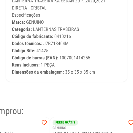
LANTERNA TRASEIRA KA SEDAN 2019,2020,2021
DIRETIA - CRISTAL
Especificações
Marca:
GENUINO
Categoria:
LANTERNAS TRASEIRAS
Código do fabricante:
0410216
Dados técnicos:
J7BZ13404M
Código Bite:
41425
Código de barras (EAN):
1007001414255
Itens inclusos:
1 PEÇA
Dimensões da embalagem:
35 x 35 x 35 cm
mprou:
FRETE GRÁTIS
GENUINO