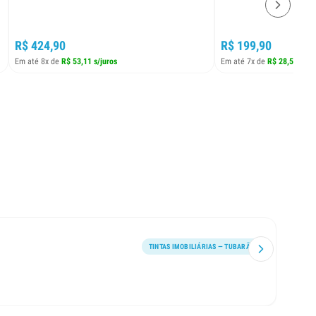
R$ 424,90
R$ 199,90
Em até 8x de
R$ 53,11 s/juros
Em até 7x de
R$ 28,55 s/ju
TINTAS IMOBILIÁRIAS — TUBARÃO
Encont