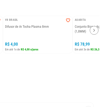
V8 BRASIL
AUARITA
Difusor de Ar Tocha Plasma 8mm
Conjunto Bico e Agulha 
(1,8MM)
R$ 4,00
R$ 78,99
Em até 1x de
R$ 4,00 s/juros
Em até 3x de
R$ 26,33 s/ju