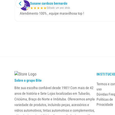
Susane cardozo bernardo
★
★
★
★
★
Editado um ano atrás
Atendimento 100% , equipe maravilhosa top !
INSTITUCI
Sobre o grupo Bite
Termos e co
Bite sua escolha confiável desde 1981! Com mais de 42
uso
anos de história e Sete Lojas localizadas em Tubarão,
Dúvidas Fre
Criciúma, Braço do Norte e Imbituba. Oferecemos ampla
Politicas de
Privacidade
variedade de produtos, incluindo peças, acessórios e
vidros automotivos, tintas automotivas e complementos,