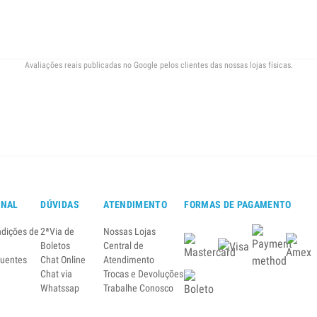
Avaliações reais publicadas no Google pelos clientes das nossas lojas físicas.
ONAL
DÚVIDAS
ATENDIMENTO
FORMAS DE PAGAMENTO
ndições de
2ªVia de
Nossas Lojas
Boletos
Central de
quentes
Chat Online
Atendimento
Chat via
Trocas e Devoluções
Whatssap
Trabalhe Conosco