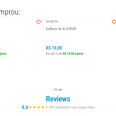
mprou:
AUARITA
Defletor de Ar S-990P
R$ 10,00
juros
Em até 1x de
R$ 10,00 s/juros
Reviews
4.6
★
★
★
★
★
★
992 avaliações nas nossas lojas