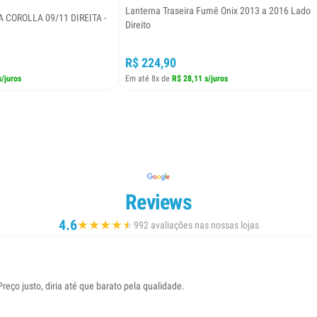
Lanterna Traseira Fumê Onix 2013 a 2016 Lado
 COROLLA 09/11 DIREITA -
Direito
R$ 224,90
s/juros
Em até 8x de
R$ 28,11 s/juros
Reviews
4.6
★
★
★
★
★
★
992 avaliações nas nossas lojas
eço justo, diria até que barato pela qualidade.