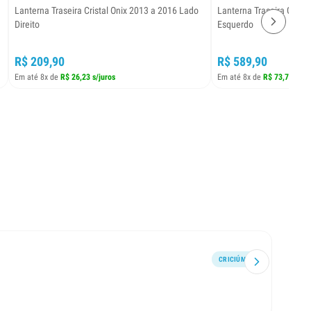
Lanterna Traseira Cristal Onix 2013 a 2016 Lado
Lanterna Traseira Golf 9
Direito
Esquerdo
R$ 209,90
R$ 589,90
Em até 8x de
R$ 26,23 s/juros
Em até 8x de
R$ 73,73 s/ju
CRICIÚMA
Encont