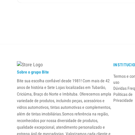
INSTITUCI
Sobre o grupo Bite
Termos e co
Bite sua escolha confiável desde 1981! Com mais de 42
uso
anos de história e Sete Lojas localizadas em Tubarão,
Dúvidas Fre
Criciúma, Braço do Norte e Imbituba. Oferecemos ampla
Politicas de
Privacidade
variedade de produtos, incluindo peças, acessórios e
vidros automotivos, tintas automotivas e complementos,
além de tintas imobiliárias.Somos referência na região,
reconhecidos por nossa diversidade de produtos,
qualidade excepcional, atendimento personalizado e
entrega ágil de mercadorias. Valorizamos cada cliente e