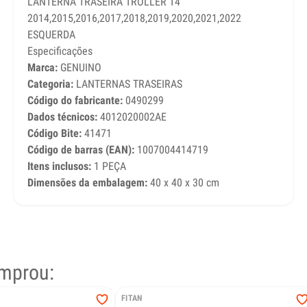
LANTERNA TRASEIRA TROLLER T4
2014,2015,2016,2017,2018,2019,2020,2021,2022
ESQUERDA
Especificações
Marca:
GENUINO
Categoria:
LANTERNAS TRASEIRAS
Código do fabricante:
0490299
Dados técnicos:
4012020002AE
Código Bite:
41471
Código de barras (EAN):
1007004414719
Itens inclusos:
1 PEÇA
Dimensões da embalagem:
40 x 40 x 30 cm
mprou:
FITAN