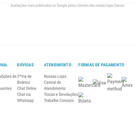
Avaliações reais publicadas no Google pelos clientes das nossas lojas físicas.
ONAL
DÚVIDAS
ATENDIMENTO
FORMAS DE PAGAMENTO
ndições de
2ªVia de
Nossas Lojas
Boletos
Central de
quentes
Chat Online
Atendimento
Chat via
Trocas e Devoluções
Whatssap
Trabalhe Conosco