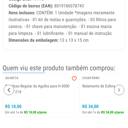
Código de barras (EAN):
8019186078743
Itens inclusos:
CONTÉM: 1 Unidade *Imagens meramente
ilustrativas - 01 kit de molas e guarnições. - 03 filtros para
caneca. - 01 chave para manutenção. - 01 escova macia
para limpeza. - 01 lubrificante. - 01 manual de instrução
Dimensões da embalagem:
13 x 13 x 15 cm
Quem viu este produto também comprou:
AUARITA
CHIAPERINI
Parafuso Regular da Agulha para H-3000
Rolamento de Esfera
HVLP 21#
R$ 10,00
R$ 34,00
Em até 1x de
R$ 10,00 s/juros
Em até 1x de
R$ 34,00 s/juros