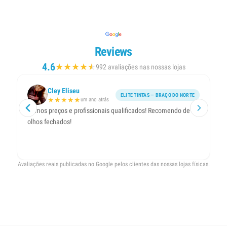
Reviews
4.6
★
★
★
★
★
★
992 avaliações nas nossas lojas
Cley Eliseu
ELITE TINTAS — BRAÇO DO NORTE
★
★
★
★
★
um ano atrás
Ótimos preços e profissionais qualificados! Recomendo de
At
olhos fechados!
Avaliações reais publicadas no Google pelos clientes das nossas lojas físicas.