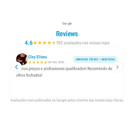
Reviews
4.6
★
★
★
★
★
★
992 avaliações nas nossas lojas
Cley Eliseu
INNOVAR TINTAS — IMBITUBA
★
★
★
★
★
um ano atrás
Ótimos preços e profissionais qualificados! Recomendo de
Lo
olhos fechados!
co
Avaliações reais publicadas no Google pelos clientes das nossas lojas físicas.