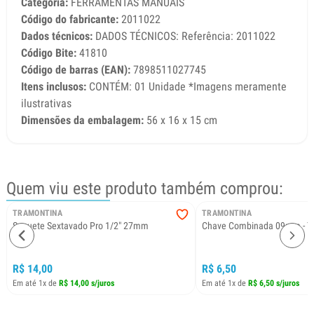
Categoria:
FERRAMENTAS MANUAIS
Código do fabricante:
2011022
Dados técnicos:
DADOS TÉCNICOS: Referência: 2011022
Código Bite:
41810
Código de barras (EAN):
7898511027745
Itens inclusos:
CONTÉM: 01 Unidade *Imagens meramente
ilustrativas
Dimensões da embalagem:
56 x 16 x 15 cm
Quem viu este produto também comprou:
TRAMONTINA
TRAMONTINA
Soquete Sextavado Pro 1/2" 27mm
Chave Combinada 09mm - T
R$ 14,00
R$ 6,50
Em até 1x de
R$ 14,00 s/juros
Em até 1x de
R$ 6,50 s/juros