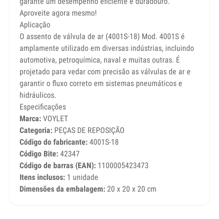
garante um desempenho eficiente e duradouro.
Aproveite agora mesmo!
Aplicação
O assento de válvula de ar (4001S-18) Mod. 4001S é
amplamente utilizado em diversas indústrias, incluindo
automotiva, petroquímica, naval e muitas outras. É
projetado para vedar com precisão as válvulas de ar e
garantir o fluxo correto em sistemas pneumáticos e
hidráulicos.
Especificações
Marca:
VOYLET
Categoria:
PEÇAS DE REPOSIÇÃO
Código do fabricante:
4001S-18
Código Bite:
42347
Código de barras (EAN):
1100005423473
Itens inclusos:
1 unidade
Dimensões da embalagem:
20 x 20 x 20 cm