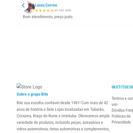
Lucas Correa
★
★
★
★
★
um mês atrás
Bom atendimento, preço justo.
INSTITUCI
Sobre o grupo Bite
Termos e co
Bite sua escolha confiável desde 1981! Com mais de 42
uso
anos de história e Sete Lojas localizadas em Tubarão,
Dúvidas Fre
Criciúma, Braço do Norte e Imbituba. Oferecemos ampla
Politicas de
Privacidade
variedade de produtos, incluindo peças, acessórios e
vidros automotivos, tintas automotivas e complementos,