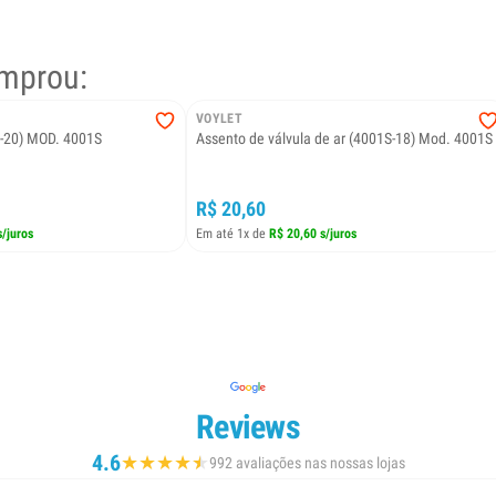
mprou:
VOYLET
S-20) MOD. 4001S
Assento de válvula de ar (4001S-18) Mod. 4001S
R$ 20,60
s/juros
Em até 1x de
R$ 20,60 s/juros
Reviews
4.6
★
★
★
★
★
★
992 avaliações nas nossas lojas