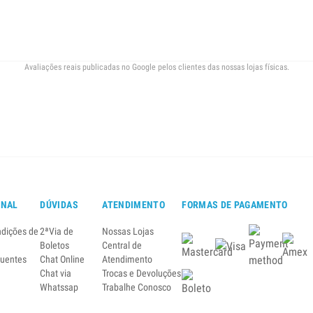
Avaliações reais publicadas no Google pelos clientes das nossas lojas físicas.
ONAL
DÚVIDAS
ATENDIMENTO
FORMAS DE PAGAMENTO
ndições de
2ªVia de
Nossas Lojas
Boletos
Central de
quentes
Chat Online
Atendimento
Chat via
Trocas e Devoluções
Whatssap
Trabalhe Conosco