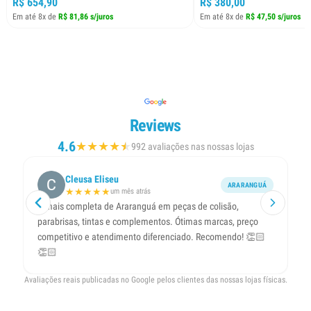
R$ 654,90
R$ 380,00
Em até 8x de
R$ 81,86 s/juros
Em até 8x de
R$ 47,50 s/juros
Reviews
4.6
★
★
★
★
★
★
992 avaliações nas nossas lojas
Cleusa Eliseu
ARARANGUÁ
★
★
★
★
★
um mês atrás
A mais completa de Araranguá em peças de colisão,
Lo
parabrisas, tintas e complementos. Ótimas marcas, preço
co
competitivo e atendimento diferenciado. Recomendo! 👏🏻
👏🏻
Avaliações reais publicadas no Google pelos clientes das nossas lojas físicas.