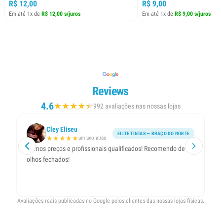
R$ 12,00
R$ 9,00
Em até 1x de
R$ 12,00 s/juros
Em até 1x de
R$ 9,00 s/juros
Reviews
4.6
★
★
★
★
★
★
992 avaliações nas nossas lojas
Cley Eliseu
ELITE TINTAS — BRAÇO DO NORTE
★
★
★
★
★
um ano atrás
Ótimos preços e profissionais qualificados! Recomendo de
At
olhos fechados!
b
Avaliações reais publicadas no Google pelos clientes das nossas lojas físicas.