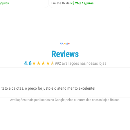
s/juros
Em até 8x de
R$ 26,87 s/juros
Reviews
4.6
★
★
★
★
★
★
992 avaliações nas nossas lojas
eto e calotas, o preço foi justo e o atendimento excelente!
Avaliações reais publicadas no Google pelos clientes das nossas lojas físicas.