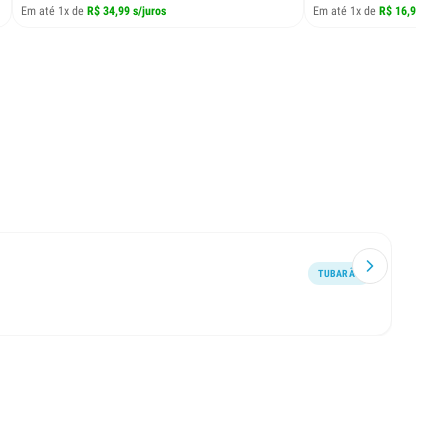
Em até 1x de
R$ 34,99 s/juros
Em até 1x de
R$ 16,99 s/ju
TUBARÃO
Rápid