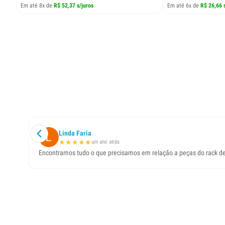
Em até 8x de
R$ 52,37 s/juros
Em até 6x de
R$ 26,66 
Linda Faria
★
★
★
★
★
um ano atrás
Encontramos tudo o que precisamos em relação a peças do rack de t