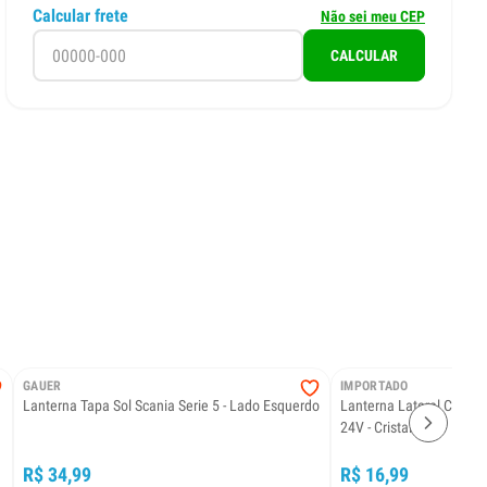
Calcular frete
Não sei meu CEP
CALCULAR
GAUER
IMPORTADO
Lanterna Tapa Sol Scania Serie 5 - Lado Esquerdo
Lanterna Lateral Carre
24V - Cristal
R$ 34,99
R$ 16,99